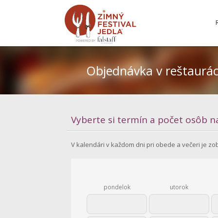
Objednávka v reštaurác
Vyberte si termín a počet osôb n
V kalendári v každom dni pri obede a večeri je zo
pondelok
utorok