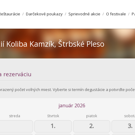
Reštaurácie
/
Darčekové poukazy
/
Sprievodné akcie
/
O festivale
/
P
ií
Koliba Kamzík, Štrbské Pleso
a rezerváciu
brazený počet voľných miest. Vyberte si termín degustácie a potvrďte poče
január 2026
streda
štvrtok
piatok
sobot
1.
2.
3.