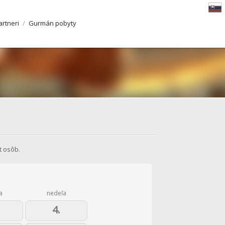
artneri
/
Gurmán pobyty
t osôb.
a
nedeľa
4.